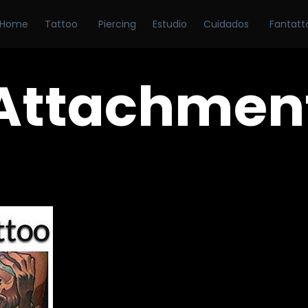
Home
Tattoo
Piercing
Estudio
Cuidados
Fantatt
Attachmen