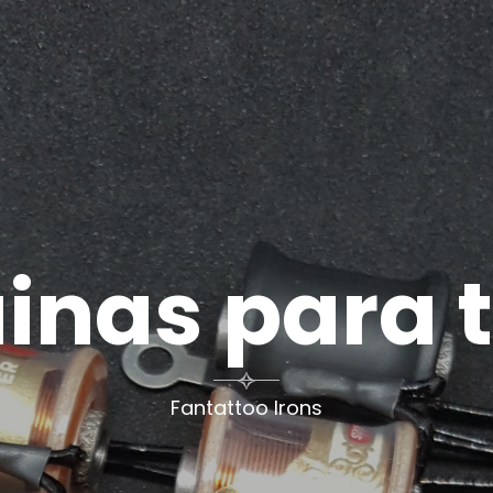
nas para 

Fantattoo Irons