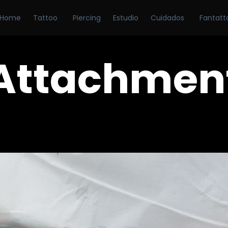
Home
Tattoo
Piercing
Estudio
Cuidados
Fantatt
Attachmen