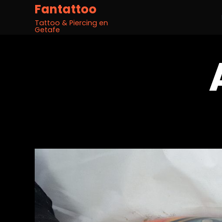
Fantattoo
Tattoo & Piercing en
Getafe