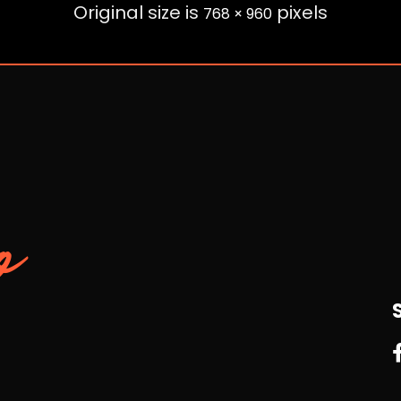
Original size is
pixels
768 × 960
o