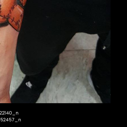
22140_n
952457_n