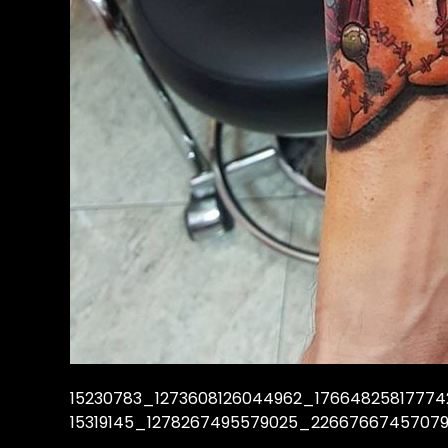
15230783_1273608126044962_17664825817774
15319145_1278267495579025_2266766745707