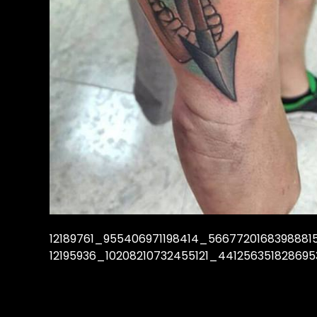
12189761_955406971198414_5667720168398881
12195936_10208210732455121_44125635182869