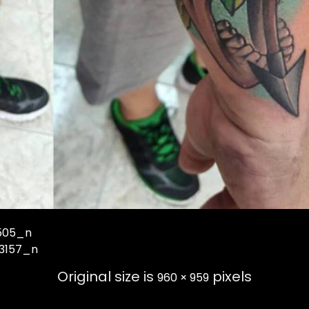
505_n
53157_n
Original size is
pixels
960 × 959