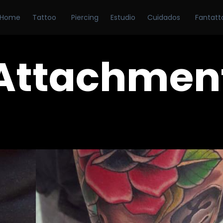
Home
Tattoo
Piercing
Estudio
Cuidados
Fantatt
Attachmen