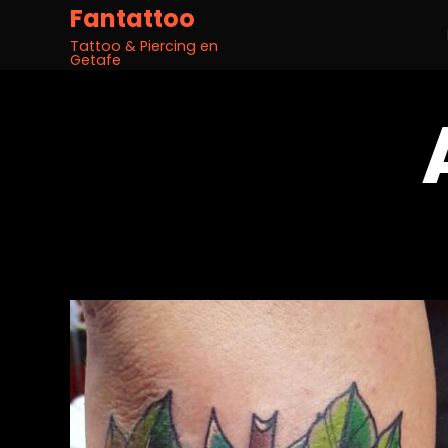
Fantattoo
Tattoo & Piercing en
Getafe