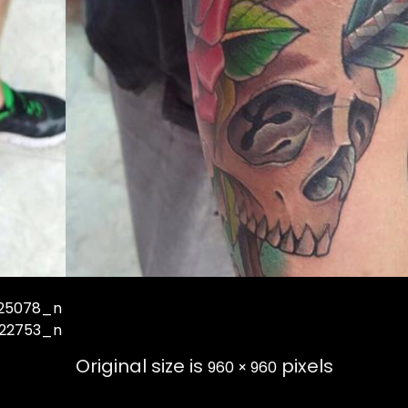
425078_n
422753_n
Original size is
pixels
960 × 960