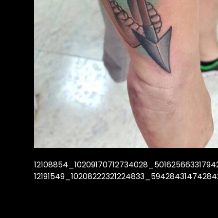
12108854_10209170712734028_5016256633179
12191549_10208222321224833_5942843147428