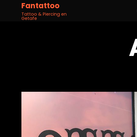
Fantattoo
Tattoo & Piercing en
Getafe