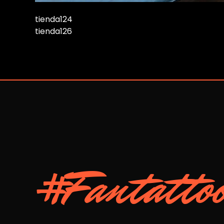
tienda124
tienda126
#Fantatto