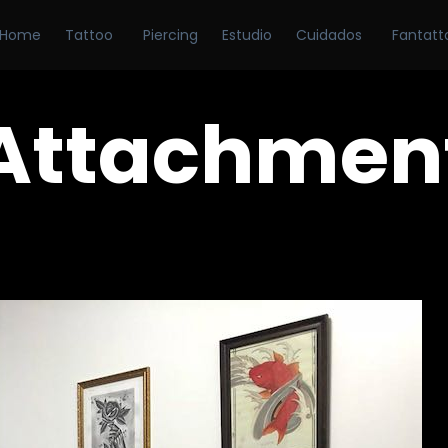
Home
Tattoo
Piercing
Estudio
Cuidados
Fantatt
Attachmen