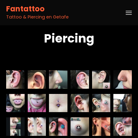
Fantattoo
Tattoo & Piercing en Getafe
Sk
Piercing
to
co