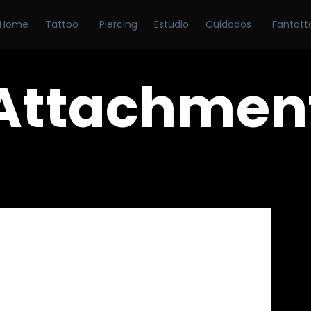
Home
Tattoo
Piercing
Estudio
Cuidados
Fantatt
Attachmen