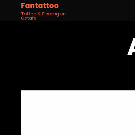
Fantattoo
Tattoo & Piercing en
Getafe