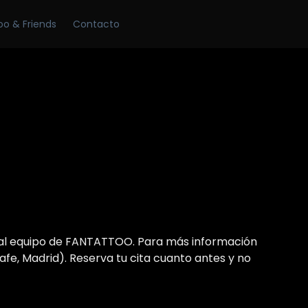
Skip
oo & Friends
Contacto
to
content
 al equipo de FANTATTOO. Para más información
fe, Madrid). Reserva tu cita cuanto antes y no