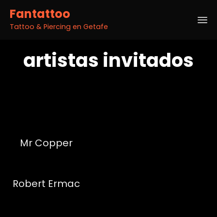
Fantattoo
Tattoo & Piercing en Getafe
Sk
artistas invitados
to
co
Mr Copper
Robert Ermac