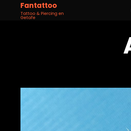
Fantattoo
Tattoo & Piercing en
Getafe