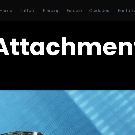
Home
Tattoo
Piercing
Estudio
Cuidados
Fantatt
Attachmen