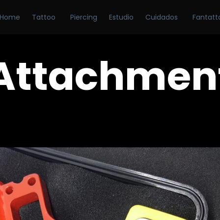
Home
Tattoo
Piercing
Estudio
Cuidados
Fantatt
Attachmen