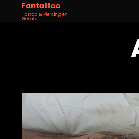
Fantattoo
Tattoo & Piercing en
Getafe