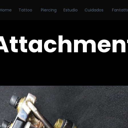
Home
Tattoo
Piercing
Estudio
Cuidados
Fantatt
Attachmen