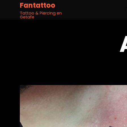
Fantattoo
Tattoo & Piercing en
Getafe