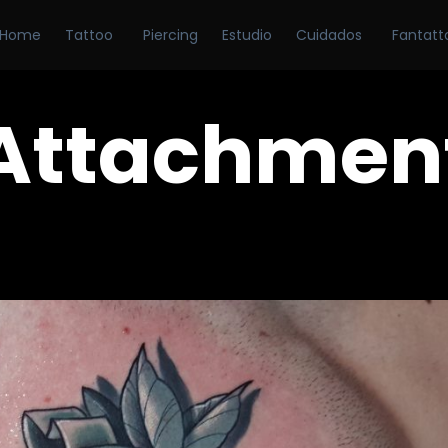
Home
Tattoo
Piercing
Estudio
Cuidados
Fantatt
Attachmen