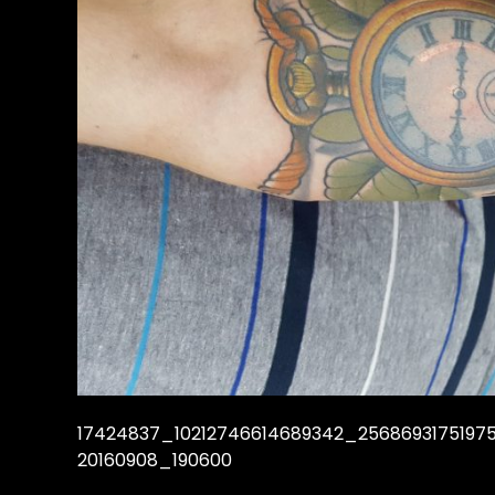
17424837_10212746614689342_2568693175197
20160908_190600