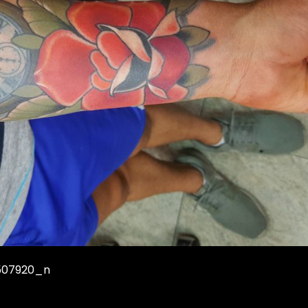
507920_n