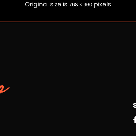
Original size is
pixels
768 × 960
o