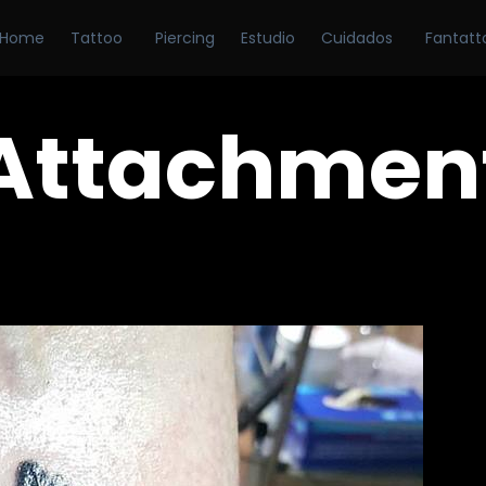
Home
Tattoo
Piercing
Estudio
Cuidados
Fantatt
Attachmen