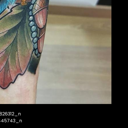
826312_n
9445743_n