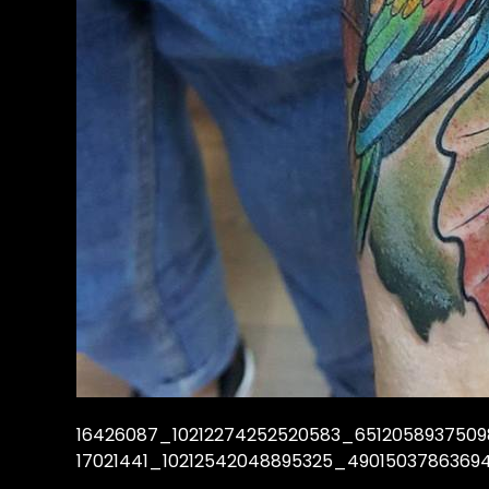
16426087_10212274252520583_6512058937509
17021441_10212542048895325_490150378636