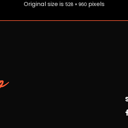
Original size is
pixels
528 × 960
o