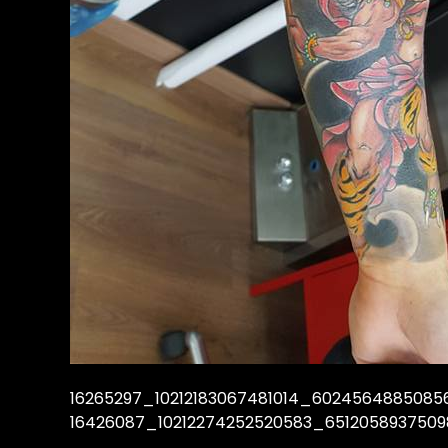
16265297_10212183067481014_6024564885085
16426087_10212274252520583_6512058937509