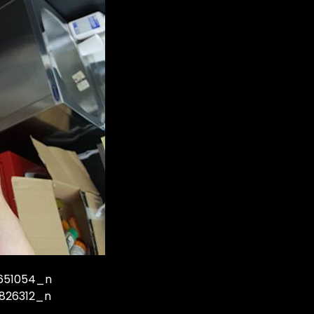
651054_n
826312_n