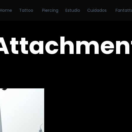
Home
Tattoo
Piercing
Estudio
Cuidados
Fantatt
Attachmen