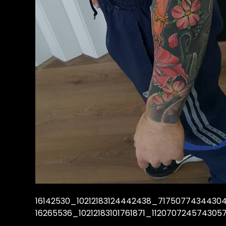
16142530_10212183124442438_7175077434430
16265536_10212183101761871_112070724574305