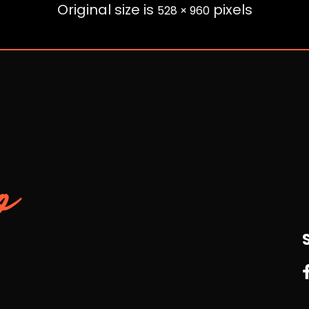
Original size is
pixels
528 × 960
o