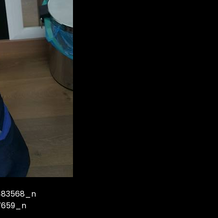
483568_n
7659_n