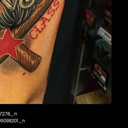
07278_n
6099201_n