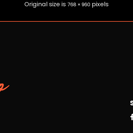
Original size is
pixels
768 × 960
o