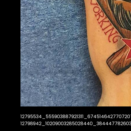
12795534_555903887921311_67451464277072
12798942_10209003285028440_384447782603