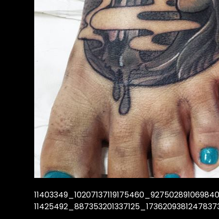
11403349_10207137119175460_92750289106984
11425492_887353201337125_173620938124783