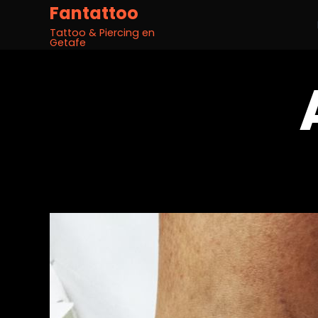
Fantattoo
Tattoo & Piercing en
Getafe