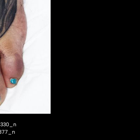
0330_n
7377_n