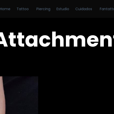
Home
Tattoo
Piercing
Estudio
Cuidados
Fantatt
Attachmen