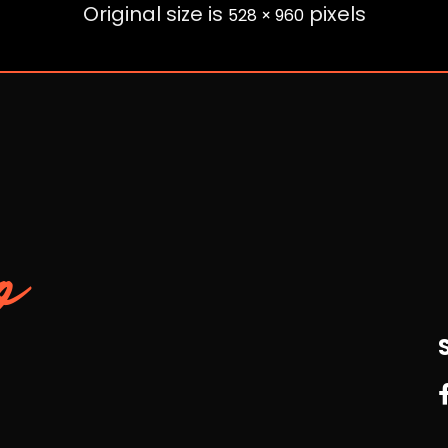
Original size is
pixels
528 × 960
o