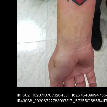
11111602_10207107073264331_18267840999475
11143088_10206722783097317_57255015855411