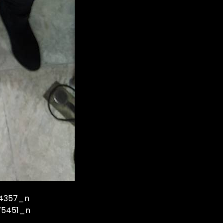
54357_n
75451_n