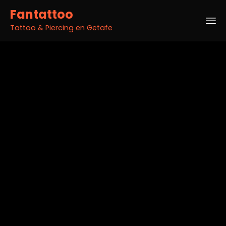
Fantattoo
Tattoo & Piercing en Getafe
Sk
to
co